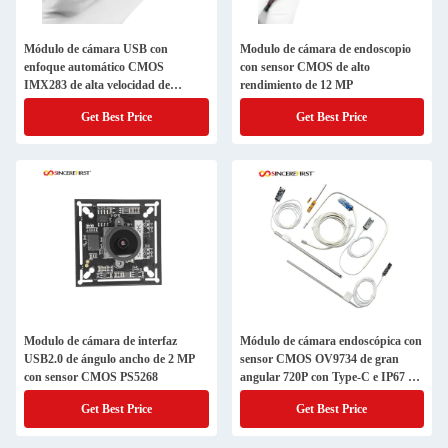
Módulo de cámara USB con
Modulo de cámara de endoscopio
enfoque automático CMOS
con sensor CMOS de alto
IMX283 de alta velocidad de
rendimiento de 12 MP
fotogramas 4K 60FPS
Get Best Price
Get Best Price
Modulo de cámara de interfaz
Módulo de cámara endoscópica con
USB2.0 de ángulo ancho de 2 MP
sensor CMOS OV9734 de gran
con sensor CMOS PS5268
angular 720P con Type-C e IP67 a
prueba de agua
Get Best Price
Get Best Price