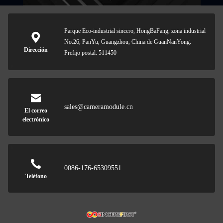
Parque Eco-industrial sincero, HongBaFang, zona industrial
No.26, PanYu, Guangzhou, China de GuanNanYong.
Dirección
Prefijo postal: 511450
sales@cameramodule.cn
El correo
electrónico
0086-176-65309551
Teléfono