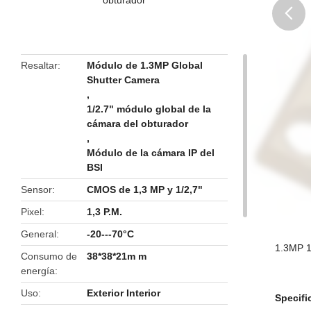
butto
Resaltar
Módulo de 1.3MP Global
Shutter Camera
,
1/2.7" módulo global de la
cámara del obturador
,
Módulo de la cámara IP del
BSI
Sensor
CMOS de 1,3 MP y 1/2,7"
Pixel
1,3 P.M.
General
-20---70°C
1.3MP 1
Consumo de
38*38*21m m
energía
Uso
Exterior Interior
Specifi