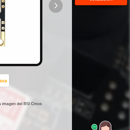
button
ora
la imagen del BSI Cmos