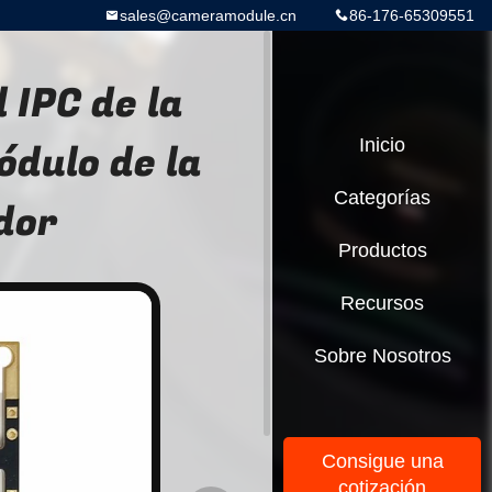
sales@cameramodule.cn
86-176-65309551
 IPC de la
ódulo de la
Inicio
Categorías
dor
Productos
Recursos
Sobre Nosotros
Consigue una
cotización