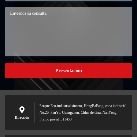
Presentación
Parque Eco-industrial sincero, HongBaFang, zona industrial
No.26, PanYu, Guangzhou, China de GuanNanYong.
Dirección
Prefijo postal: 511450