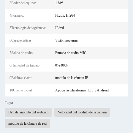
3Poder del equipo:
1.8W
4Formato:
H.265, H.264
5Tecnología de vigilancia:
IP/red
6Características:
Visión nocturna
7Salida de audio:
Entrada de audio MIC
8Humedad de trabajo:
0%-90%
9Palabras clave:
módulo de la cámara IP
10Cliente móvil:
Apoya las plataformas IOS y Android
Tags:
Usb del módulo del webcam
Velocidad del módulo de la cámara
módulo de la cámara de red