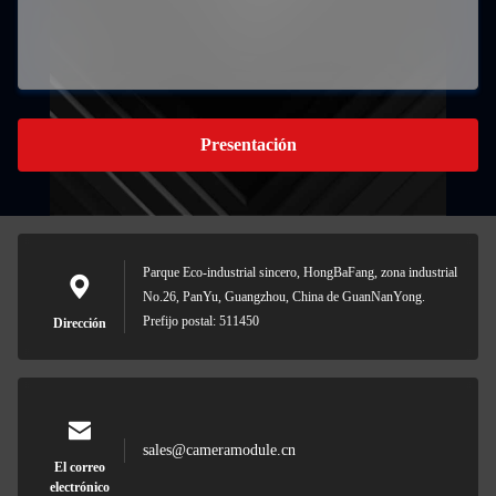
Presentación
Parque Eco-industrial sincero, HongBaFang, zona industrial
No.26, PanYu, Guangzhou, China de GuanNanYong.
Prefijo postal: 511450
Dirección
sales@cameramodule.cn
El correo
electrónico