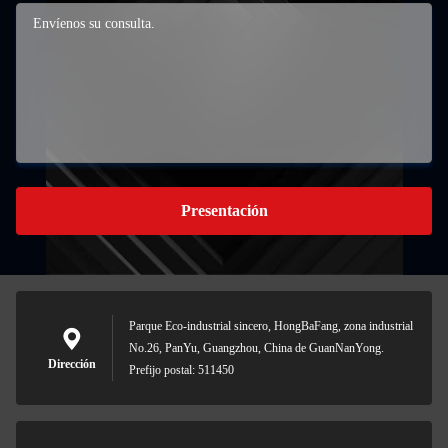
Presentación
Parque Eco-industrial sincero, HongBaFang, zona industrial
No.26, PanYu, Guangzhou, China de GuanNanYong.
Dirección
Prefijo postal: 511450