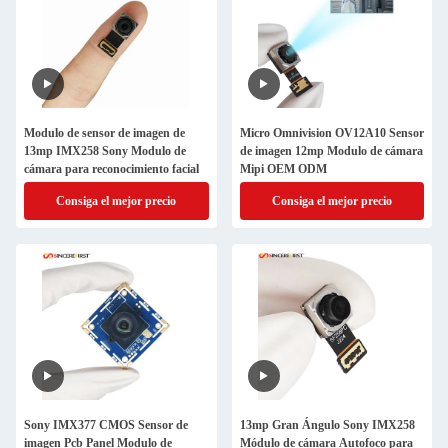
Modulo de sensor de imagen de
Micro Omnivision OV12A10 Sensor
13mp IMX258 Sony Modulo de
de imagen 12mp Modulo de cámara
cámara para reconocimiento facial
Mipi OEM ODM
Consiga el mejor precio
Consiga el mejor precio
Sony IMX377 CMOS Sensor de
13mp Gran Ángulo Sony IMX258
imagen Pcb Panel Modulo de
Módulo de cámara Autofoco para