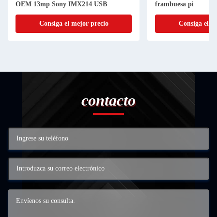
OEM 13mp Sony IMX214 USB
frambuesa pi
Consiga el mejor precio
Consiga el m
contacto