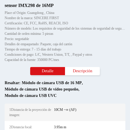
sensor IMX298 de 16MP
Place of Origin: Guangdong , China
Nombre de la marca: SINCERE FIRST
Certificación: CE, FCC, RoHS, REACH, ISO
Número de modelo: Los requisitos de seguridad de los sistemas de seguridad de seguridad de los sistemas de seguridad d
Cantidad de orden mínima: 5 piezas
Precio: negotiable
Detalles de empaquetado: Paquete, caja del cartón
Tiempo de entrega: 7 - 15 días del trabajo
Condiciones de pago: L/C, Western Union, T/T, , Paypal y otros
Capacidad de la fuente: 350000 PC/mes
Detalle
Descripción
Resaltar:
Módulo de cámara USB de 16 MP
,
Módulo de cámara USB de vídeo pequeño
,
Modulo de cámara USB UVC
1Distancia de la proyección de
10CM ~∞ (AF)
imagen:
2Distancia focal:
3.95m m