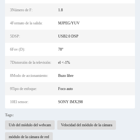
3Número de F:
1.8
4Formato de la salida:
MJPEG/YUV
5DSP:
USB2.0 DSP
6Fov (D):
78°
7Distorsión de la televisión:
el <-1%
8Modo de accionamiento:
Buzo libre
9Tipo de enfoque:
Foco auto
10El sensor:
SONY IMX298
Tags:
Usb del módulo del webcam
Velocidad del módulo de la cámara
módulo de la cámara de red