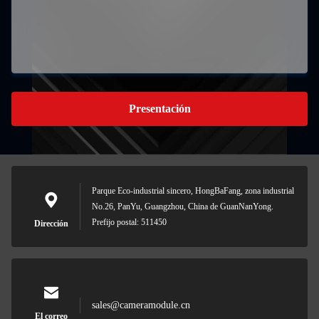
Presentación
Parque Eco-industrial sincero, HongBaFang, zona industrial
No.26, PanYu, Guangzhou, China de GuanNanYong.
Prefijo postal: 511450
Dirección
sales@cameramodule.cn
El correo