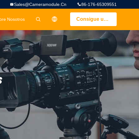
Sales@cameramodule.cn
86-176-65309551
Consigue una cotización
bre Nosotros
描述
s