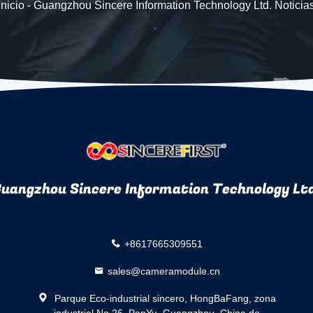
Inicio
-
Guangzhou Sincere Information Technology Ltd. Noticia
uangzhou Sincere Information Technology Lt
+8617665309551
sales@cameramodule.cn
Parque Eco-industrial sincero, HongBaFang, zona
industrial No.26, PanYu, Guangzhou, China de