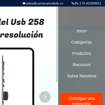
sales@cameramodule.cn
86-176-65309551
el Usb 258
 resolución
Inicio
Categorías
Productos
Recursos
Sobre Nosotros
Consigue una
cotización