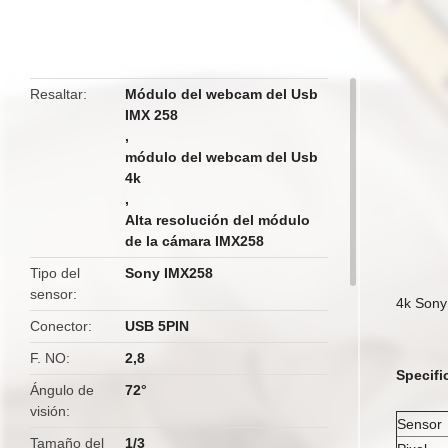
butto
Resaltar
Módulo del webcam del Usb
IMX 258
,
módulo del webcam del Usb
4k
,
Alta resolución del módulo
de la cámara IMX258
Tipo del
Sony IMX258
sensor
4k Sony
Conector
USB 5PIN
F. NO
2,8
Specifi
Ángulo de
72°
visión
Sensor
Tamaño del
1/3