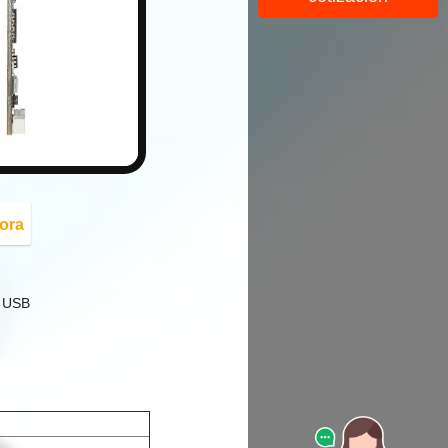
button
ora
l USB