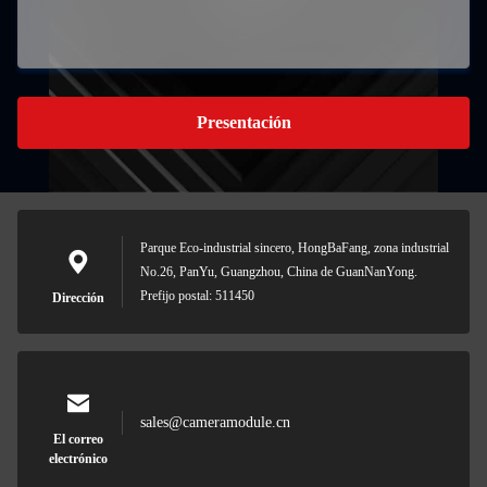
Presentación
Parque Eco-industrial sincero, HongBaFang, zona industrial
No.26, PanYu, Guangzhou, China de GuanNanYong.
Prefijo postal: 511450
Dirección
sales@cameramodule.cn
El correo
electrónico