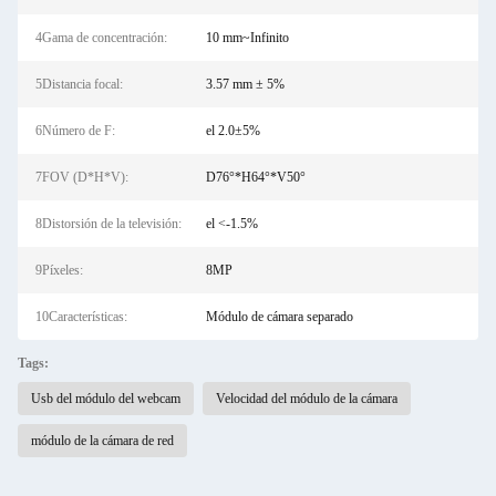
4Gama de concentración:
10 mm~Infinito
5Distancia focal:
3.57 mm ± 5%
6Número de F:
el 2.0±5%
7FOV (D*H*V):
D76°*H64°*V50°
8Distorsión de la televisión:
el <-1.5%
9Píxeles:
8MP
10Características:
Módulo de cámara separado
Tags:
Usb del módulo del webcam
Velocidad del módulo de la cámara
módulo de la cámara de red