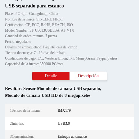
USB separado para escaneo
Place of Origin: Guangdong , China
Nombre de la marca: SINCERE FIRST
Certificación: CE, FCC, RoHS, REACH, ISO
Model Number: SF-C8013USB3BA-AF V1.0
Cantidad de orden mínima: 5 piezas
Precio: negotiable
Detalles de empaquetado: Paquete, caja del cartón
Tiempo de entrega: 7 - 15 días del trabajo
Condiciones de pago: L/C, Western Union, T/T, MoneyGram, Paypal y otros
Capacidad de la fuente: 350000 PC/mes
Detalle
Descripción
Resaltar:
Sensor Módulo de cámara USB separado
,
Modulo de cámara USB HD de 8 megapíxeles
1Sensor de la misma:
IMX179
2Interfaz:
USB3.0
3Concentración:
Enfoque automático