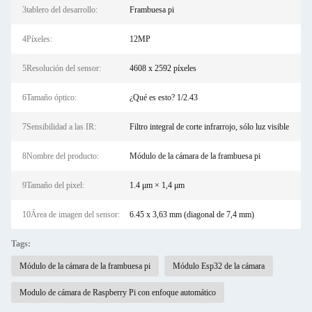
3tablero del desarrollo:
Frambuesa pi
4Píxeles:
12MP
5Resolución del sensor:
4608 x 2592 píxeles
6Tamaño óptico:
¿Qué es esto? 1/2.43
7Sensibilidad a las IR:
Filtro integral de corte infrarrojo, sólo luz visible
8Nombre del producto:
Módulo de la cámara de la frambuesa pi
9Tamaño del pixel:
1.4 μm × 1,4 μm
10Área de imagen del sensor:
6.45 x 3,63 mm (diagonal de 7,4 mm)
Tags:
Módulo de la cámara de la frambuesa pi
Módulo Esp32 de la cámara
Modulo de cámara de Raspberry Pi con enfoque automático