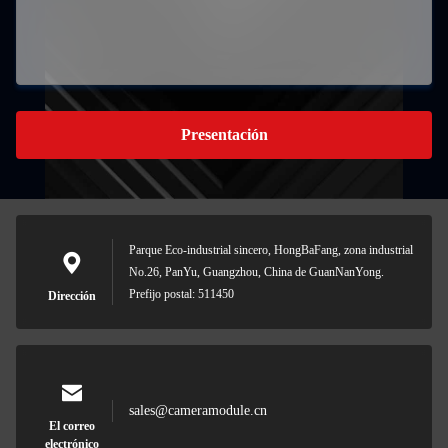
Presentación
Parque Eco-industrial sincero, HongBaFang, zona industrial
No.26, PanYu, Guangzhou, China de GuanNanYong.
Prefijo postal: 511450
Dirección
sales@cameramodule.cn
El correo
electrónico