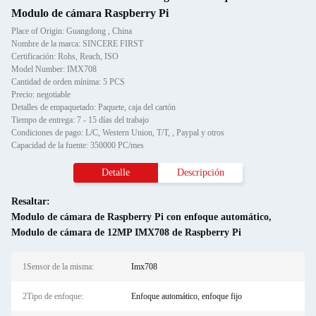
Modulo de cámara Raspberry Pi
Place of Origin: Guangdong , China
Nombre de la marca: SINCERE FIRST
Certificación: Rohs, Reach, ISO
Model Number: IMX708
Cantidad de orden mínima: 5 PCS
Precio: negotiable
Detalles de empaquetado: Paquete, caja del cartón
Tiempo de entrega: 7 - 15 días del trabajo
Condiciones de pago: L/C, Western Union, T/T, , Paypal y otros
Capacidad de la fuente: 350000 PC/mes
Detalle
Descripción
Resaltar:
Modulo de cámara de Raspberry Pi con enfoque automático
,
Modulo de cámara de 12MP IMX708 de Raspberry Pi
1Sensor de la misma:
Imx708
2Tipo de enfoque:
Enfoque automático, enfoque fijo