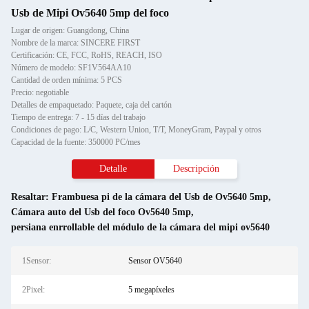
Usb de Mipi Ov5640 5mp del foco
Lugar de origen: Guangdong, China
Nombre de la marca: SINCERE FIRST
Certificación: CE, FCC, RoHS, REACH, ISO
Número de modelo: SF1V564AA10
Cantidad de orden mínima: 5 PCS
Precio: negotiable
Detalles de empaquetado: Paquete, caja del cartón
Tiempo de entrega: 7 - 15 días del trabajo
Condiciones de pago: L/C, Western Union, T/T, MoneyGram, Paypal y otros
Capacidad de la fuente: 350000 PC/mes
Detalle
Descripción
Resaltar:
Frambuesa pi de la cámara del Usb de Ov5640 5mp
,
Cámara auto del Usb del foco Ov5640 5mp
,
persiana enrrollable del módulo de la cámara del mipi ov5640
1Sensor:
Sensor OV5640
2Pixel:
5 megapíxeles