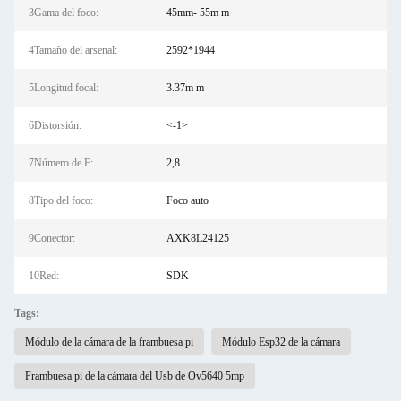
3Gama del foco:
45mm- 55m m
4Tamaño del arsenal:
2592*1944
5Longitud focal:
3.37m m
6Distorsión:
<-1>
7Número de F:
2,8
8Tipo del foco:
Foco auto
9Conector:
AXK8L24125
10Red:
SDK
Tags:
Módulo de la cámara de la frambuesa pi
Módulo Esp32 de la cámara
Frambuesa pi de la cámara del Usb de Ov5640 5mp