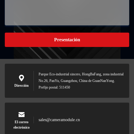
Presentación
Parque Eco-industrial sincero, HongBaFang, zona industrial
No.26, PanYu, Guangzhou, China de GuanNanYong.
Dirección
Prefijo postal: 511450
sales@cameramodule.cn
El correo
electrónico