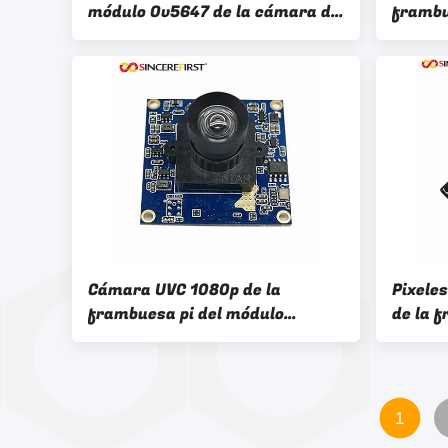
módulo Ov5647 de la cámara de
frambu
la frambuesa pi 60 grados
la cám
Arduc
Cámara UVC 1080p de la
Pixele
frambuesa pi del módulo
de la f
USB3.0 de la cámara de la alta
cámara
sensibilidad
altos
1