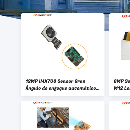
I
12MP IMX708 Sensor Gran
8MP So
Ángulo de enfoque automático
M12 Le
Modulo de cámara Raspberry Pi
Raspbe