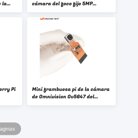
 la
cámara del foco fijo 5MP
el
OV5640 USB de la frambuesa pi
rry Pi
Mini frambuesa pi de la cámara
de Omnivision Ov5647 del
que
módulo de la cámara de 5mp
o,
MIPI
 12MP
Paginas