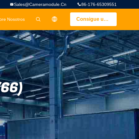
Sales@cameramodule.cn
86-176-65309551
Consigue una cotización
bre Nosotros
描述
(66)