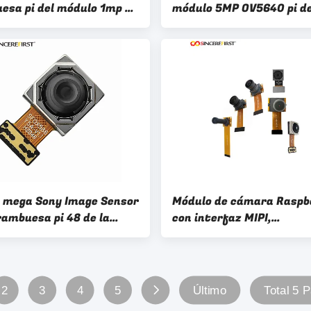
esa pi del módulo 1mp de
módulo 5MP OV5640 pi de
ara del obturador de
cámara de la lente MIPI d
am OV9281
grado
s mega Sony Image Sensor
Módulo de cámara Raspbe
rambuesa pi 48 de la
con interfaz MIPI,
 de 48MP imx586 Mipi
compatibilidad con enfo
automático y enfoque fij
IMX708, gran angular de
2
3
4
5
Último
Total 5 