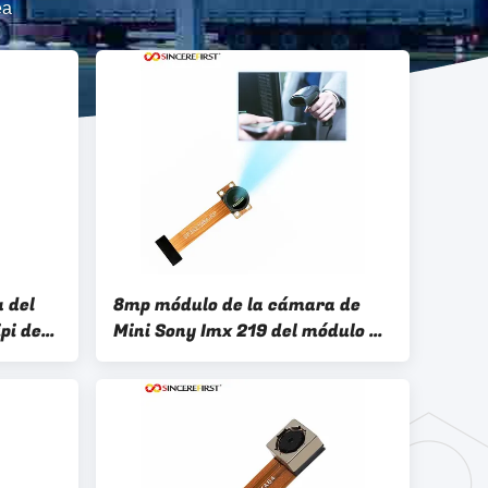
ea
 del
8mp módulo de la cámara de
pi de
Mini Sony Imx 219 del módulo de
a pi
la cámara de la frambuesa pi