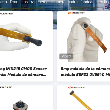
nicio
-
Productos
-
raspberry pi camera module fabricante en lín
ny IMX219 CMOS Sensor
5mp módulo de la cámara
nte Modulo de cámara
módulo ESP32 OV5640 Mi
rry Pi
la cámara de la frambues