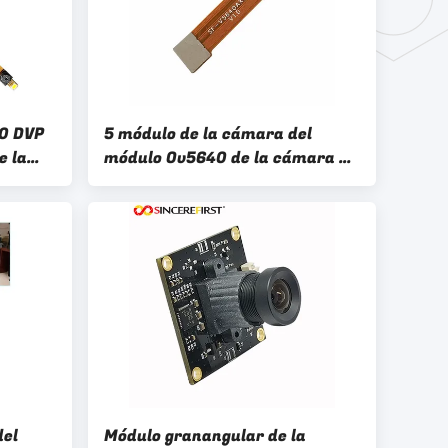
70 DVP
5 módulo de la cámara del
e la
módulo Ov5640 de la cámara de
0.3mp
la frambuesa pi del megapíxel
para la leva Esp32
del
Módulo granangular de la