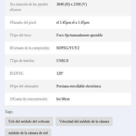
3La mayoría de los pixeles
3840 (H) x 2160 (V)
eficaces:
4Tamaño del pixel:
el 1.45µm el x 1.45µm
5Tipo del foco:
Foco fijo/manualmente ajustable
6Formato de la compresión:
MJPEG/YUY2
7Tipo de interfaz:
USB2.0
8LENTE:
120°
9Tipo del obturador:
Persiana enrrollable electrónica
10Gama de concentración:
los 60cm
Tags:
Usb del módulo del webcam
Velocidad del módulo de la cámara
módulo de la cámara de red