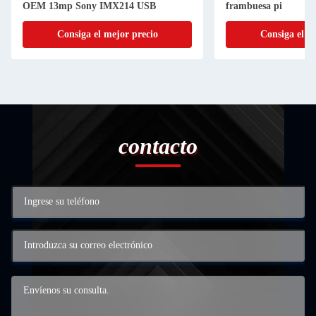
OEM 13mp Sony IMX214 USB
frambuesa pi
Consiga el mejor precio
Consiga el m
contacto