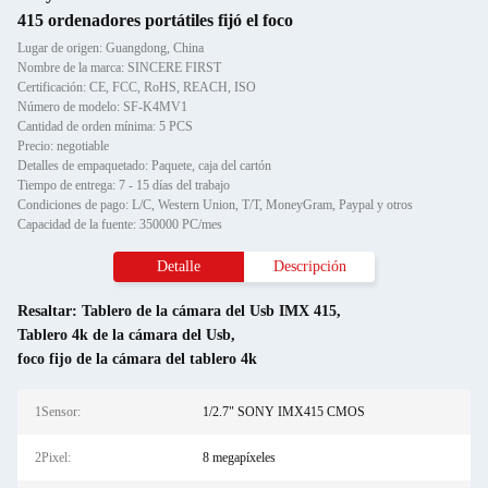
415 ordenadores portátiles fijó el foco
Lugar de origen: Guangdong, China
Nombre de la marca: SINCERE FIRST
Certificación: CE, FCC, RoHS, REACH, ISO
Número de modelo: SF-K4MV1
Cantidad de orden mínima: 5 PCS
Precio: negotiable
Detalles de empaquetado: Paquete, caja del cartón
Tiempo de entrega: 7 - 15 días del trabajo
Condiciones de pago: L/C, Western Union, T/T, MoneyGram, Paypal y otros
Capacidad de la fuente: 350000 PC/mes
Detalle
Descripción
Resaltar:
Tablero de la cámara del Usb IMX 415
,
Tablero 4k de la cámara del Usb
,
foco fijo de la cámara del tablero 4k
1Sensor:
1/2.7" SONY IMX415 CMOS
2Pixel:
8 megapíxeles