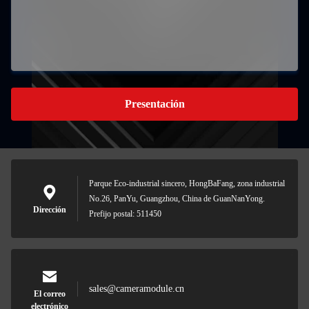
Presentación
Parque Eco-industrial sincero, HongBaFang, zona industrial
No.26, PanYu, Guangzhou, China de GuanNanYong.
Dirección
Prefijo postal: 511450
sales@cameramodule.cn
El correo
electrónico