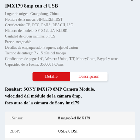
IMX179 8mp con el USB
Lugar de origen: Guangdong, China
Nombre de la marca: SINCEREFIRST
Certificación: CE, FCC, RoHS, REACH, ISO
Número de modelo: SF-X179UA-KLD01
Cantidad de orden mínima: 5 PCS
Precio: negotiable
Detalles de empaquetado: Paquete, caja del cartón
Tiempo de entrega: 7 - 15 días del trabajo
Condiciones de pago: L/C, Western Union, T/T, MoneyGram, Paypal y otros
Capacidad de la fuente: 350000 PC/mes
Detalle
Descripción
Resaltar:
SONY IMX179 8MP Camera Module
,
velocidad del módulo de la cámara 8mp
,
foco auto de la cámara de Sony imx179
1Sensor:
8 megapíxel IMX179
2DSP:
USB2.0 DSP