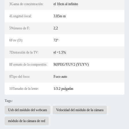
3Gama de concentración:
el 10cm al infinito
4Longitud focal:
3.85m m
5Número de F:
2,2
6Fov (D):
72°
7Distorsión de la TV:
el <1.5%
8Formato de la compresión:
MJPEG/YUV2 (YUYV)
9Tipo del foco:
Foco auto
10Tamaño de la lente:
1/3.2 pulgadas
Tags:
Usb del módulo del webcam
Velocidad del módulo de la cámara
módulo de la cámara de red