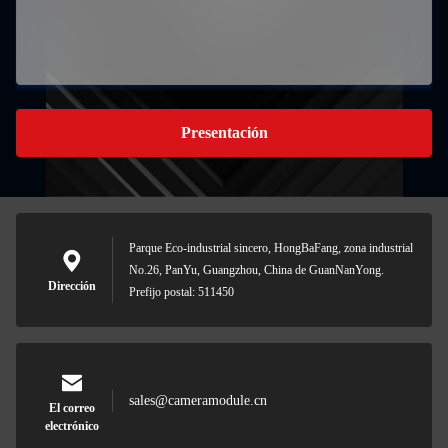
Presentación
Parque Eco-industrial sincero, HongBaFang, zona industrial
No.26, PanYu, Guangzhou, China de GuanNanYong.
Dirección
Prefijo postal: 511450
sales@cameramodule.cn
El correo
electrónico