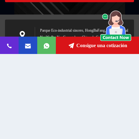
Parque Eco-industrial sincero, HongBaFang, zona industrial
No.26, PanYu, Guangzhou, China de GuanNanYong.
Dirección
Prefijo postal: 511450
Consigue una cotización
sales@cameramodule.cn
El correo
electrónico
0086-176-65309551
Teléfono