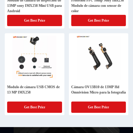
Modulo de cámara de inspección de
Profesión FPC 16mp Sony Imx258
13MP sony IMX258 Mini USB para
Modulo de cámara con sensor de
Android
color
Get Best Price
Get Best Price
Modulo de cámara USB CMOS de
Cámara OV13B10 de 13MP Hd
13 MP IMX258
Omnivision Micro para la fotografía
Get Best Price
Get Best Price