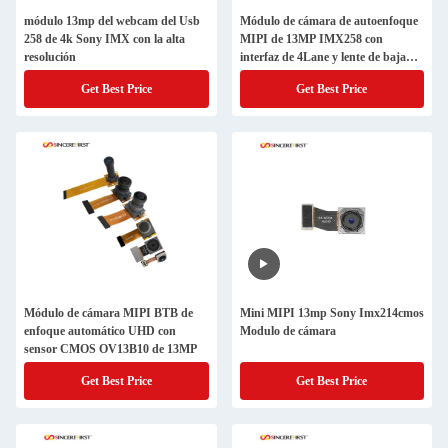
módulo 13mp del webcam del Usb
Módulo de cámara de autoenfoque
258 de 4k Sony IMX con la alta
MIPI de 13MP IMX258 con
resolución
interfaz de 4Lane y lente de baja
distorsión
Get Best Price
Get Best Price
Módulo de cámara MIPI BTB de
Mini MIPI 13mp Sony Imx214cmos
enfoque automático UHD con
Modulo de cámara
sensor CMOS OV13B10 de 13MP
Get Best Price
Get Best Price