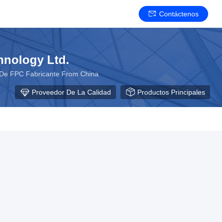
Contáctenos
hnology Ltd.
De FPC Fabricante From China
Proveedor De La Calidad
Productos Principales